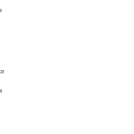
a
ar
s