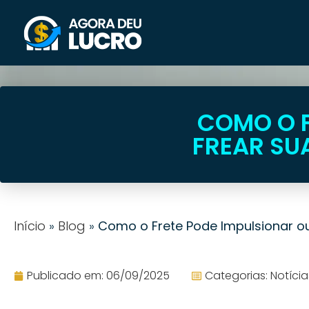
COMO O F
FREAR SU
Início
»
Blog
»
Como o Frete Pode Impulsionar 
Publicado em:
06/09/2025
Categorias:
Notícia