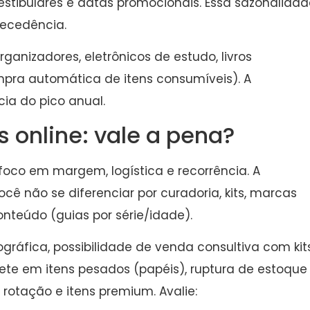
estibulares e datas promocionais. Essa sazonalidad
tecedência.
rganizadores, eletrônicos de estudo, livros
mpra automática de itens consumíveis). A
cia do pico anual.
 online: vale a pena?
foco em margem, logística e recorrência. A
ocê não se diferenciar por curadoria, kits, marcas
onteúdo (guias por série/idade).
ráfica, possibilidade de venda consultiva com kit
frete em itens pesados (papéis), ruptura de estoque
rotação e itens premium. Avalie: