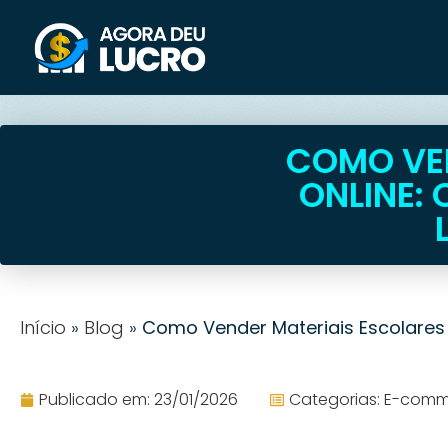
COMO VEN
ONLINE: 
Início
»
Blog
»
Como Vender Materiais Escolares O
Publicado em:
23/01/2026
Categorias:
E-comm