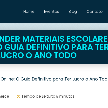
Home
Eventos
Blog
Contato
DER MATERIAIS ESCOLARE
O GUIA DEFINITIVO PARA TE
LUCRO O ANO TODO
nline: O Guia Definitivo para Ter Lucro o Ano To
erce
Tempo de Leitura: 9 minutos