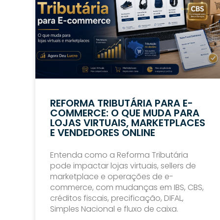
REFORMA TRIBUTÁRIA PARA E-
COMMERCE: O QUE MUDA PARA
LOJAS VIRTUAIS, MARKETPLACES
E VENDEDORES ONLINE
Entenda como a Reforma Tributária
pode impactar lojas virtuais, sellers de
marketplace e operações de e-
commerce, com mudanças em IBS, CBS,
créditos fiscais, precificação, DIFAL,
Simples Nacional e fluxo de caixa.