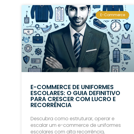
E-Commerce
E-COMMERCE DE UNIFORMES
ESCOLARES: O GUIA DEFINITIVO
PARA CRESCER COM LUCRO E
RECORRÊNCIA
Descubra como estruturar, operar e
escalar um e-commerce de uniformes
escolares com alta recorrência,