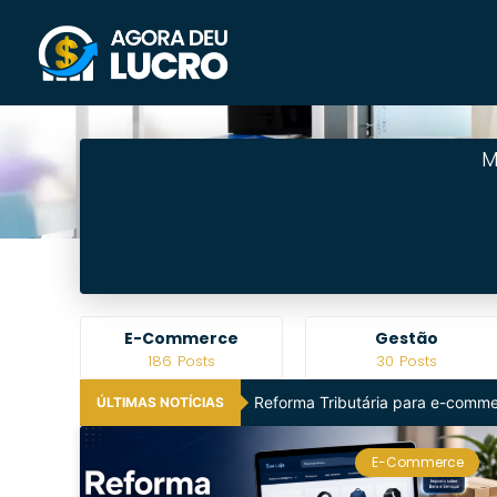
M
ce
Gestão
Impostos
30
Posts
44
Posts
Reforma Tributária para e-commer
ÚLTIMAS NOTÍCIAS
E-Commerce