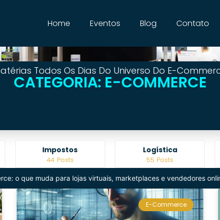
Home
Eventos
Blog
Contato
atérias Todos Os Dias Do Universo Do E-Commer
CATEGORIA: E-COMMERCE
Logística
Marketing
55
Posts
52
Posts
ce: o que muda para lojas virtuais, marketplaces e vendedores onli
E-Commerce