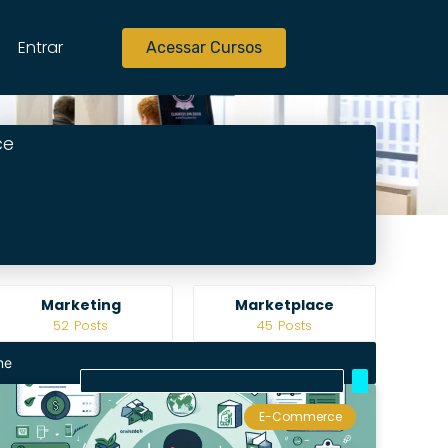
Entrar
Acessar Cursos
ce
Marketplace
Notícias
45
Posts
1225
Posts
ne
E-Commerce